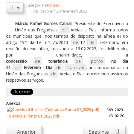
Categoria:
Notícias
Orçamentos / PPI / PPA
Publicado em 20 fevereiro 2023
Prestação de Contas
Márcio Rafael Gomes Cabral
, Presidente do Executivo da
União das Freguesias
de
Areias e Pias, informa todos
DESTAQUES
os munícipes que, nos termos do disposto na alínea e) do
Eventos
artigo 19.º da Lei n.º 75/2013
de
12
de
setembro, em
reunião do executivo, realizada a 13.02.2023, foi deliberado,
Notícias
por unanimidade,
a
concessão
de
tolerância
de
ponto
no dia
Sondagens
21
de
fevereiro - Dia
de
Carnaval
, aos funcionários da
ZêzereTV
União das Freguesias
de
Areias e Pias, encerrando assim os
respetivos serviços.
SERVIÇOS
A Minha Rua
Anexos:
Abastecimento de Água
369
2023-
Roturas e Leituras
kB
02-20
Tolerancia Ponto 01_2023.pdf
Qualidade da Água
Anterior
Seguinte