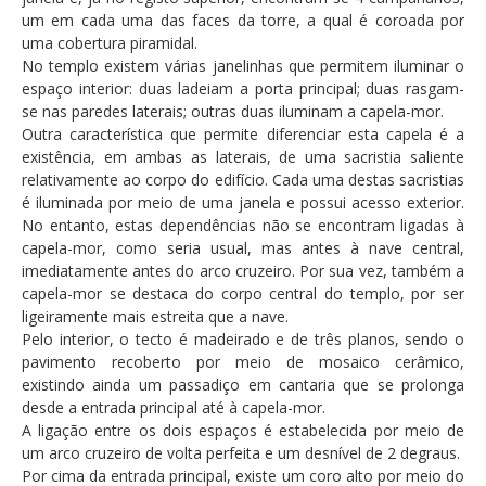
Atendimento ao Público
um em cada uma das faces da torre, a qual é coroada por
uma cobertura piramidal.
Biblioteca Online FZZ
No templo existem várias janelinhas que permitem iluminar o
Plantas PDM Online
espaço interior: duas ladeiam a porta principal; duas rasgam-
se nas paredes laterais; outras duas iluminam a capela-mor.
Faixas Gestão Combustível
Outra característica que permite diferenciar esta capela é a
existência, em ambas as laterais, de uma sacristia saliente
Regulamentos em Vigor
relativamente ao corpo do edifício. Cada uma destas sacristias
Requerimentos em Vigor
é iluminada por meio de uma janela e possui acesso exterior.
No entanto, estas dependências não se encontram ligadas à
Sugestões/Reclamações
capela-mor, como seria usual, mas antes à nave central,
imediatamente antes do arco cruzeiro. Por sua vez, também a
Tabela - Taxas e Licenças
capela-mor se destaca do corpo central do templo, por ser
Avarias na Iluminação Pública
ligeiramente mais estreita que a nave.
Pelo interior, o tecto é madeirado e de três planos, sendo o
AREIAS E PIAS
pavimento recoberto por meio de mosaico cerâmico,
existindo ainda um passadiço em cantaria que se prolonga
Contactos Úteis
desde a entrada principal até à capela-mor.
Equipamentos
A ligação entre os dois espaços é estabelecida por meio de
um arco cruzeiro de volta perfeita e um desnível de 2 degraus.
Culturais
Por cima da entrada principal, existe um coro alto por meio do