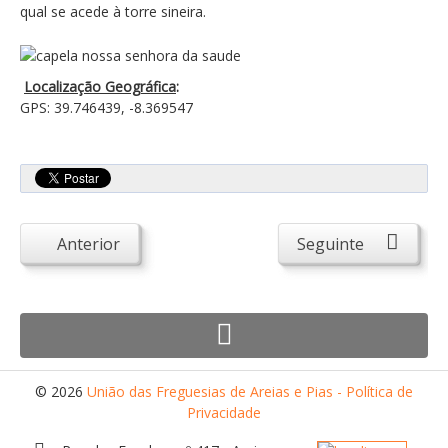
qual se acede à torre sineira.
Desportivos
Escolas
Empresas
Localização Geográfica
:
GPS: 39.746439, -8.369547
Património
Arqueológico
Edificado
Natural
Anterior
Seguinte
Religioso
Turismo e Lazer
Alojamento
Artesanato
© 2026
União das Freguesias de Areias e Pias - Política de
Cafés/Restaurantes
Privacidade
Feiras, Festas e Romarias