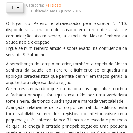
Categoria:
Religioso
Orçamentos / PPI / PPA
Publicado em 03 junho 2016
Prestação de Contas
O lugar do Pereiro é atravessado pela estrada N 110,
dispondo-se a maioria do casario em torno desta via de
DESTAQUES
comunicação. Assim sendo, a capela de Nossa Senhora da
Eventos
Saúde não é excepção.
Ergue-se num terreiro amplo e sobrelevado, na confluência da
Notícias
serra de S. Saturnino.
Sondagens
À semelhança do templo anterior, também a capela de Nossa
Senhora da Saúde do Pereiro dificilmente se enquadra na
ZêzereTV
tipologia característica que permite definir, em traços gerais, a
arquitectura religiosa desta região.
SERVIÇOS
O simples campanário que, na maioria das capelinhas, encima
A Minha Rua
a fachada principal, foi aqui substituído por uma verdadeira
torre sineira, de tronco quadrangular e marcada verticalidade.
Abastecimento de Água
Avançada relativamente ao corpo central do edifício, esta
torre subdivide-se em dois registos: no inferior existe uma
Roturas e Leituras
pequena galilé, antecedida por 3 lanços de escada e por meio
Qualidade da Água
da qual se chega à entrada principal; segue-se uma pequena
janela e, já no registo superior, encontram-se 4 campanários,