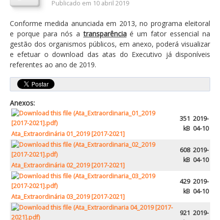
Publicado em 10 abril 2019
Orçamentos / PPI / PPA
Conforme medida anunciada em 2013, no programa eleitoral
Prestação de Contas
e porque para nós a
transparência
é um fator essencial na
gestão dos organismos públicos, em anexo, poderá visualizar
DESTAQUES
e efetuar o download das atas do Executivo já disponíveis
referentes ao ano de 2019.
Eventos
Notícias
Sondagens
Anexos:
ZêzereTV
351
2019-
kB
04-10
Ata_Extraordinária 01_2019 [2017-2021]
SERVIÇOS
608
2019-
A Minha Rua
kB
04-10
Ata_Extraordinária 02_2019 [2017-2021]
Abastecimento de Água
429
2019-
Roturas e Leituras
kB
04-10
Ata_Extraordinária 03_2019 [2017-2021]
Qualidade da Água
921
2019-