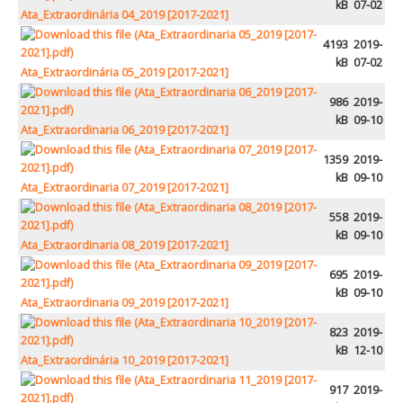
Atendimento ao Público
kB
07-02
Ata_Extraordinária 04_2019 [2017-2021]
Biblioteca Online FZZ
4193
2019-
kB
07-02
Plantas PDM Online
Ata_Extraordinária 05_2019 [2017-2021]
Faixas Gestão Combustível
986
2019-
kB
09-10
Regulamentos em Vigor
Ata_Extraordinaria 06_2019 [2017-2021]
1359
2019-
Requerimentos em Vigor
kB
09-10
Ata_Extraordinaria 07_2019 [2017-2021]
Sugestões/Reclamações
558
2019-
Tabela - Taxas e Licenças
kB
09-10
Ata_Extraordinaria 08_2019 [2017-2021]
Avarias na Iluminação Pública
695
2019-
AREIAS E PIAS
kB
09-10
Ata_Extraordinaria 09_2019 [2017-2021]
Contactos Úteis
823
2019-
Equipamentos
kB
12-10
Ata_Extraordinária 10_2019 [2017-2021]
Culturais
917
2019-