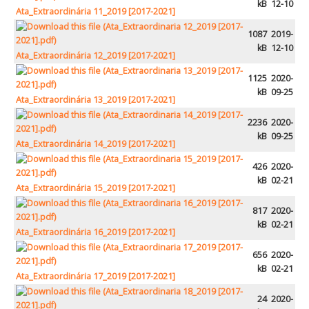
kB
12-10
Desportivos
Ata_Extraordinária 11_2019 [2017-2021]
Escolas
1087
2019-
kB
12-10
Ata_Extraordinária 12_2019 [2017-2021]
Empresas
1125
2020-
Património
kB
09-25
Ata_Extraordinária 13_2019 [2017-2021]
Arqueológico
2236
2020-
Edificado
kB
09-25
Ata_Extraordinária 14_2019 [2017-2021]
Natural
426
2020-
Religioso
kB
02-21
Ata_Extraordinária 15_2019 [2017-2021]
Turismo e Lazer
817
2020-
Alojamento
kB
02-21
Ata_Extraordinária 16_2019 [2017-2021]
Artesanato
656
2020-
kB
02-21
Cafés/Restaurantes
Ata_Extraordinária 17_2019 [2017-2021]
Feiras, Festas e Romarias
24
2020-