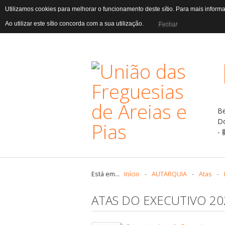
Utilizamos cookies para melhorar o funcionamento deste sítio. Para mais infor
Ao utilizar este sítio concorda com a sua utilização.
Fechar
B
D
Está em...
Início
-
AUTARQUIA
-
Atas
-
ATAS DO EXECUTIVO 20