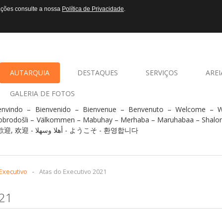
mações consulte a nossa
Política de Privacidade
.
AUTARQUIA
DESTAQUES
SERVIÇOS
AREI
GALERIA DE FOTOS
envindo – Bienvenido – Bienvenue – Benvenuto – Welcome –
obrodošli – Välkommen – Mabuhay – Merhaba – Maruhabaa – Shalo
- 歡迎, 欢迎 - أهلا وسهلا - ようこそ - 환영합니다
Executivo
-
Atas do Executivo 2021
21