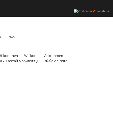
AS E PIAS
 Willkommen – Welkom – Velkommen –
m - Тавтай морилогтун - Καλώς ορίσατε