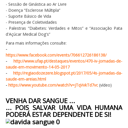
- Sessão de Ginástica ao Ar Livre
Gastronomia
- Doença “Esclerose Múltipla”
Percursos e Roteiros
- Suporte Básico de Vida
- Presença de Coletividades
GALERIA DE FOTOS
- Palestras “Diabetes: Verdades e Mitos” e “Associação Pata
d'Açúcar Medical Dog's”
Para mais informações consulte:
-
https://www.facebook.com/events/706612726186138/
-
http://www.ufap.pt/destaques/eventos/470-iv-jornadas-de-
saude-em-movimento-14-05-2017
-
http://regiaodozezere.blogspot.pt/2017/05/4s-jornadas-da-
saude-em-areias.html
-
https://www.youtube.com/watch?v=jTqVvkTd7vc
(vídeo)
VENHA DAR SANGUE ...
... POIS SALVAR UMA VIDA HUMANA
PODERÁ ESTAR DEPENDENTE DE SI!