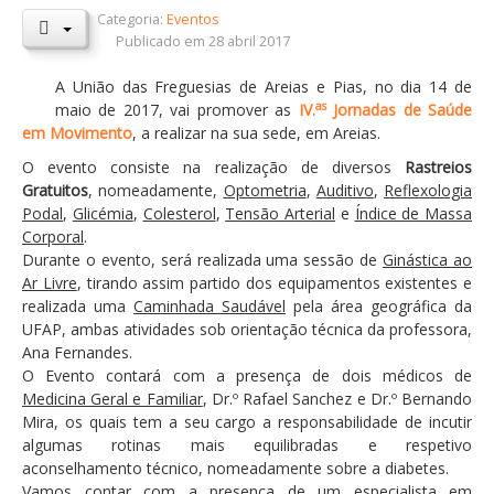
Categoria:
Eventos
Orçamentos / PPI / PPA
Publicado em 28 abril 2017
Prestação de Contas
A União das Freguesias de Areias e Pias, no dia 14 de
as
maio de 2017, vai promover as
IV.
Jornadas de Saúde
DESTAQUES
em Movimento
, a realizar na sua sede, em Areias.
Eventos
O evento consiste na realização de diversos
Rastreios
Gratuitos
Notícias
, nomeadamente,
Optometria
,
Auditivo
,
Reflexologia
Podal
,
Glicémia
,
Colesterol
,
Tensão Arterial
e
Índice de Massa
Sondagens
Corporal
.
Durante o evento, será realizada uma sessão de
Ginástica ao
ZêzereTV
Ar Livre
, tirando assim partido dos equipamentos existentes e
realizada uma
SERVIÇOS
Caminhada Saudável
pela área geográfica da
UFAP, ambas atividades sob orientação técnica da professora,
A Minha Rua
Ana Fernandes.
O Evento contará com a presença de dois médicos de
Abastecimento de Água
Medicina Geral e Familiar
, Dr.º Rafael Sanchez e Dr.º Bernando
Mira, os quais tem a seu cargo a responsabilidade de incutir
Roturas e Leituras
algumas rotinas mais equilibradas e respetivo
Qualidade da Água
aconselhamento técnico, nomeadamente sobre a diabetes.
Vamos contar com a presença de um especialista em