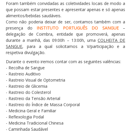
Foram também convidadas as coletividades locais de modo a
Desportivos
que possam estar presentes e apresentar apenas e só apenas
Escolas
alimentos/bebidas saudáveis.
Como não poderia deixar de ser, contamos também com a
Empresas
presença do
INSTITUTO PORTUGUÊS DO SANGUE
–
delegação de Coimbra, entidade que promoverá, apenas
Património
durante a manhã, das 09:00h – 13:00h, uma
COLHEITA DE
Arqueológico
SANGUE
, para a qual solicitamos a V/participação e a
respetiva divulgação.
Edificado
Durante o evento iremos contar com as seguintes valências:
Natural
- Recolha de Sangue
- Rastreio Auditivo
Religioso
- Rastreio Visual de Optometria
Turismo e Lazer
- Rastreio de Glicemia
- Rastreio do Colesterol
Alojamento
- Rastreio da Tensão Arterial
- Rastreio do Índice de Massa Corporal
Artesanato
- Medicina Geral e Familiar
Cafés/Restaurantes
- Reflexologia Podal
- Medicina Tradicional Chinesa
Feiras, Festas e Romarias
- Caminhada Saudável