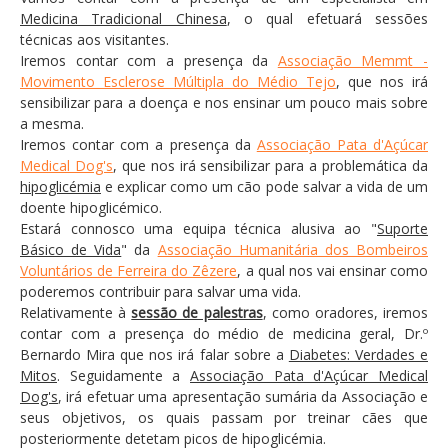
Atendimento ao Público
Medicina Tradicional Chinesa
, o qual efetuará sessões
técnicas aos visitantes.
Biblioteca Online FZZ
Iremos contar com a presença da
Associação Memmt -
Plantas PDM Online
Movimento Esclerose Múltipla do Médio Tejo
, que nos irá
sensibilizar para a doença e nos ensinar um pouco mais sobre
Faixas Gestão Combustível
a mesma.
Iremos contar com a presença da
Regulamentos em Vigor
Associação Pata d'Açúcar
Medical Dog's
, que nos irá sensibilizar para a problemática da
Requerimentos em Vigor
hipoglicémia
e explicar como um cão pode salvar a vida de um
doente hipoglicémico.
Sugestões/Reclamações
Estará connosco uma equipa técnica alusiva ao "
Suporte
Básico de Vida
Tabela - Taxas e Licenças
" da
Associação Humanitária dos Bombeiros
Voluntários de Ferreira do Zêzere
, a qual nos vai ensinar como
Avarias na Iluminação Pública
poderemos contribuir para salvar uma vida.
Relativamente à
sessão de palestras
, como oradores, iremos
AREIAS E PIAS
contar com a presença do médio de medicina geral, Dr.º
Bernardo Mira que nos irá falar sobre a
Contactos Úteis
Diabetes: Verdades e
Mitos
. Seguidamente a
Associação Pata d'Açúcar Medical
Equipamentos
Dog's
, irá efetuar uma apresentação sumária da Associação e
seus objetivos, os quais passam por treinar cães que
Culturais
posteriormente detetam picos de hipoglicémia.