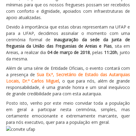
Atendimento ao Público
mínimas para que os nossos fregueses possam ser recebidos
com conforto e dignidade, apoiados com infraestruturas de
Biblioteca Online FZZ
apoio atualizadas.
Plantas PDM Online
Devido à importância que estas obras representam na UFAP e
para a UFAP, decidimos assinalar o momento com uma
Faixas Gestão Combustível
cerimónia formal de
inauguração da sede da junta de
Regulamentos em Vigor
freguesia da União das Freguesias de Areias e Pias
, sita em
Areias, a realizar dia
04 de março de 2018
, pelas
11:20h
, junto
Requerimentos em Vigor
da mesma.
Sugestões/Reclamações
Além de uma série de Entidade Oficiais, o evento contará com
a presença de
Sua Ex.ª,
Secretário de Estado das Autarquias
Tabela - Taxas e Licenças
Locais, Dr.º Carlos Miguel
, o que para nós, além de grande
Avarias na Iluminação Pública
responsabilidade, é uma grande honra e um sinal inequívoco
de grande credibilidade para com esta autarquia.
AREIAS E PIAS
Posto isto, venho por este meio convidar toda a população
Contactos Úteis
em geral a participar nesta cerimónia, simples, mas
certamente emocionante e extremamente marcante, quer
Equipamentos
para nós executivo, quer para a população em geral.
Culturais