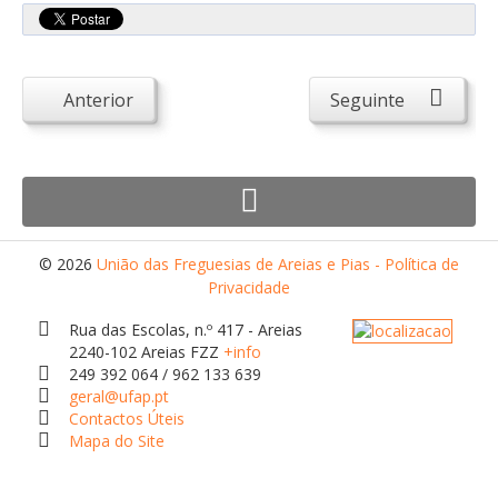
Desportivos
Escolas
Empresas
Anterior
Seguinte
Património
Arqueológico
Edificado
Natural
© 2026
União das Freguesias de Areias e Pias - Política de
Religioso
Privacidade
Turismo e Lazer
Rua das Escolas, n.º 417 - Areias
2240-102 Areias FZZ
+info
Alojamento
249 392 064 / 962 133 639
geral@ufap.pt
Artesanato
Contactos Úteis
Mapa do Site
Cafés/Restaurantes
Feiras, Festas e Romarias