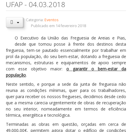
UFAP - 04.03.2018
Orçamentos / PPI / PPA
Prestação de Contas
Categoria:
Eventos
Publicado em 14 fevereiro 2018
DESTAQUES
O Executivo da União das Freguesia de Areias e Pias,
Eventos
desde que tomou posse à frente dos destinos desta
freguesia, tem-se pautado essencialmente por trabalhar em
Notícias
prol da população, do seu bem-estar, dotando a freguesia de
Sondagens
mecanismos, estruturas e equipamentos de apoio sempre
com esse objetivo maior:
o garantir o bem-estar da
ZêzereTV
população
.
SERVIÇOS
Neste sentido, e porque a sede da junta de freguesia não
reunia as condições mínimas, quer para os trabalhadores,
A Minha Rua
quer para receber os nossos fregueses, decidimos desde cedo
Abastecimento de Água
que a mesma carecia urgentemente de obras de recuperação
no seu interior, nomeadamente em termos de eficiência
Roturas e Leituras
térmica, energética e tecnológica.
Qualidade da Água
Terminadas as obras em questão, orçadas em cerca de
49.000,00€, permitem agora dotar o edifício de condições