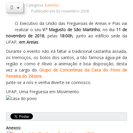
Categoria:
Eventos
Orçamentos / PPI / PPA
Publicado em 02 novembro 2018
Prestação de Contas
O Executivo da União das Freguesias de Areias e Pias vai
realizar o seu
V.º Magusto de São Martinho
, no dia
11 de
DESTAQUES
novembro de 2018
, pelas
18:00h
, junto ao edifício sede da
Eventos
UFAP,
em Areias
.
Durante o evento não irá faltar a tradicional castanha assada,
Notícias
os tremoços, os bolos dos santos, a tão famosa água-pé da
Sondagens
região e como é óbvio a animação e boa disposição, desta
vez a cargo do
Grupo de Concertinas da Casa do Povo de
ZêzereTV
Ferreira do Zêzere
.
Junte-se a nós e venha diverte-se connosco.
SERVIÇOS
UFAP, Uma Freguesia em Movimento.
A Minha Rua
Abastecimento de Água
Roturas e Leituras
Qualidade da Água
Anexos: