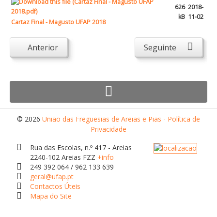
Atendimento ao Público
626
2018-
kB
11-02
Biblioteca Online FZZ
Cartaz Final - Magusto UFAP 2018
Plantas PDM Online
Anterior
Seguinte
Faixas Gestão Combustível
Regulamentos em Vigor
Requerimentos em Vigor
Sugestões/Reclamações
© 2026
União das Freguesias de Areias e Pias - Política de
Tabela - Taxas e Licenças
Privacidade
Avarias na Iluminação Pública
Rua das Escolas, n.º 417 - Areias
AREIAS E PIAS
2240-102 Areias FZZ
+info
249 392 064 / 962 133 639
Contactos Úteis
geral@ufap.pt
Contactos Úteis
Equipamentos
Mapa do Site
Culturais