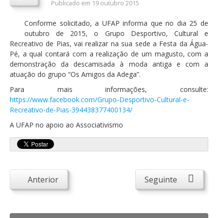
Publicado em 19 outubro 2015
Orçamentos / PPI / PPA
Conforme solicitado, a UFAP informa que no dia 25 de
Prestação de Contas
outubro de 2015, o Grupo Desportivo, Cultural e
Recreativo de Pias, vai realizar na sua sede a Festa da Água-
DESTAQUES
Pé, a qual contará com a realização de um magusto, com a
demonstração da descamisada à moda antiga e com a
Eventos
atuação do grupo “Os Amigos da Adega”.
Notícias
Para mais informações, consulte:
https://www.facebook.com/Grupo-Desportivo-Cultural-e-
Sondagens
Recreativo-de-Pias-394438377400134/
ZêzereTV
A UFAP no apoio ao Associativismo
SERVIÇOS
A Minha Rua
Abastecimento de Água
Anterior
Seguinte
Roturas e Leituras
Qualidade da Água