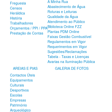
A Minha Rua
Freguesia
ZêzereTV
Abastecimento de Água
Censos
SERVIÇOS
Roturas e Leituras
Heráldica
Qualidade da Água
A Minha Rua
História
Atendimento ao Público
Abastecimento de Água
Trabalhadores
Biblioteca Online FZZ
Roturas e Leituras
Orçamentos / PPI / PPA
Plantas PDM Online
Qualidade da Água
Prestação de Contas
Faixas Gestão Combustível
Atendimento ao Público
Regulamentos em Vigor
Biblioteca Online FZZ
Requerimentos em Vigor
Plantas PDM Online
Sugestões/Reclamações
Faixas Gestão Combustível
Tabela - Taxas e Licenças
Regulamentos em Vigor
Avarias na Iluminação Pública
Requerimentos em Vigor
Sugestões/Reclamações
AREIAS E PIAS
GALERIA DE FOTOS
Tabela - Taxas e Licenças
Contactos Úteis
Avarias na Iluminação Pública
Equipamentos
AREIAS E PIAS
Culturais
Desportivos
Contactos Úteis
Escolas
Equipamentos
Empresas
Culturais
Património
Desportivos
Arqueológico
Escolas