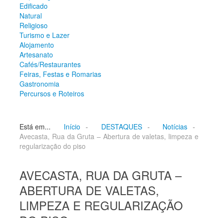
Edificado
Empresas
Natural
Património
Religioso
Arqueológico
Turismo e Lazer
Edificado
Alojamento
Natural
Artesanato
Religioso
Cafés/Restaurantes
Turismo e Lazer
Feiras, Festas e Romarias
Alojamento
Gastronomia
Artesanato
Percursos e Roteiros
Cafés/Restaurantes
Feiras, Festas e Romarias
Gastronomia
Percursos e Roteiros
Está em...
Início
-
DESTAQUES
-
Notícias
-
Avecasta, Rua da Gruta – Abertura de valetas, limpeza e
GALERIA DE FOTOS
regularização do piso
AVECASTA, RUA DA GRUTA –
ABERTURA DE VALETAS,
LIMPEZA E REGULARIZAÇÃO