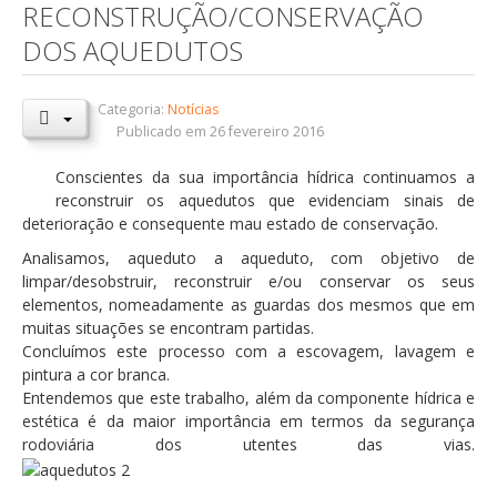
RECONSTRUÇÃO/CONSERVAÇÃO
Orçamentos / PPI / PPA
DOS AQUEDUTOS
Prestação de Contas
Categoria:
Notícias
DESTAQUES
Publicado em 26 fevereiro 2016
Eventos
Conscientes da sua importância hídrica continuamos a
Notícias
reconstruir os aquedutos que evidenciam sinais de
deterioração e consequente mau estado de conservação.
Sondagens
Analisamos, aqueduto a aqueduto, com objetivo de
ZêzereTV
limpar/desobstruir, reconstruir e/ou conservar os seus
elementos, nomeadamente as guardas dos mesmos que em
SERVIÇOS
muitas situações se encontram partidas.
A Minha Rua
Concluímos este processo com a escovagem, lavagem e
pintura a cor branca.
Abastecimento de Água
Entendemos que este trabalho, além da componente hídrica e
estética é da maior importância em termos da segurança
Roturas e Leituras
rodoviária dos utentes das vias.
Qualidade da Água