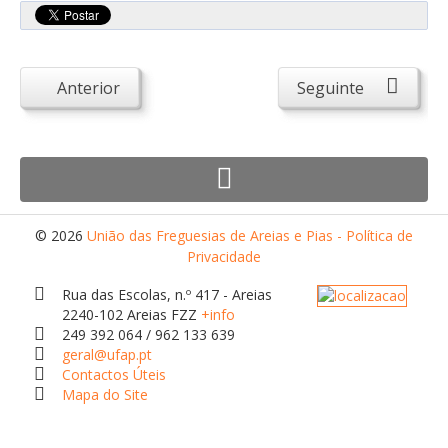
Atendimento ao Público
Biblioteca Online FZZ
Plantas PDM Online
Anterior
Seguinte
Faixas Gestão Combustível
Regulamentos em Vigor
Requerimentos em Vigor
Sugestões/Reclamações
© 2026
União das Freguesias de Areias e Pias - Política de
Tabela - Taxas e Licenças
Privacidade
Avarias na Iluminação Pública
Rua das Escolas, n.º 417 - Areias
2240-102 Areias FZZ
+info
AREIAS E PIAS
249 392 064 / 962 133 639
geral@ufap.pt
Contactos Úteis
Contactos Úteis
Equipamentos
Mapa do Site
Culturais