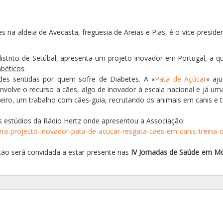
 na aldeia de Avecasta, freguesia de Areias e Pias, é o vice-presid
distrito de Setúbal, apresenta um projeto inovador em Portugal, a q
abéticos
.
ades sentidas por quem sofre de Diabetes. A «
Pata de Açúcar
» aj
volve o recurso a cães, algo de inovador à escala nacional e já uma 
ereiro, um trabalho com cães-guia, recrutando os animais em canis e
os estúdios da Rádio Hertz onde apresentou a Associação:
dera-projecto-inovador-pata-de-acucar-resgata-caes-em-canis-treina-
ão será convidada a estar presente nas
IV Jornadas de Saúde em M