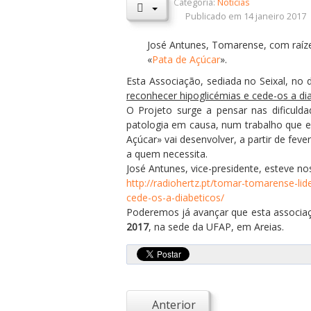
Categoria:
Notícias
Publicado em 14 janeiro 2017
José Antunes, Tomarense, com raízes
«
Pata de Açúcar
».
Esta Associação, sediada no Seixal, no 
reconhecer hipoglicémias e cede-os a di
O Projeto surge a pensar nas dificuld
patologia em causa, num trabalho que en
Açúcar» vai desenvolver, a partir de fev
a quem necessita.
José Antunes, vice-presidente, esteve n
http://radiohertz.pt/tomar-tomarense-li
cede-os-a-diabeticos/
Poderemos já avançar que esta associaç
2017
, na sede da UFAP, em Areias.
Anterior