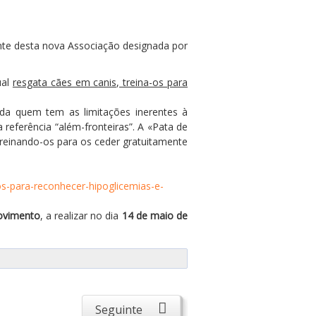
ente desta nova Associação designada por
ual
resgata cães em canis, treina-os para
uda quem tem as limitações inerentes à
referência “além-fronteiras”. A «Pata de
 treinando-os para os ceder gratuitamente
os-para-reconhecer-hipoglicemias-e-
ovimento
, a realizar no dia
14 de maio de
Seguinte