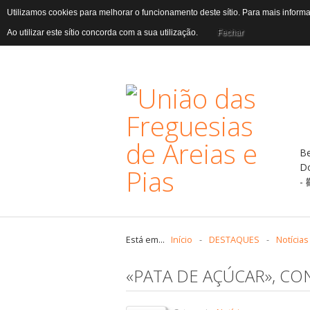
Utilizamos cookies para melhorar o funcionamento deste sítio. Para mais infor
Ao utilizar este sítio concorda com a sua utilização.
Fechar
B
D
Está em...
Início
-
DESTAQUES
-
Notícias
«PATA DE AÇÚCAR», CO