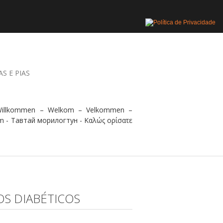
AS E PIAS
 Willkommen – Welkom – Velkommen –
m - Тавтай морилогтун - Καλώς ορίσατε
OS DIABÉTICOS