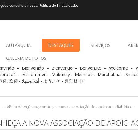
mações consulte a nossa
Política de Privacidade
.
AUTARQUIA
DESTAQUES
SERVIÇOS
AREI
GALERIA DE FOTOS
envindo – Bienvenido – Bienvenue – Benvenuto – Welcome –
obrodošli – Välkommen – Mabuhay – Merhaba – Maruhabaa – Shalo
- 歡迎, 欢迎 - أهلا وسهلا - ようこそ - 환영합니다
-
«Pata de Açúcar», conheça a nova associação de apoio aos diabéticos
NHEÇA A NOVA ASSOCIAÇÃO DE APOIO A