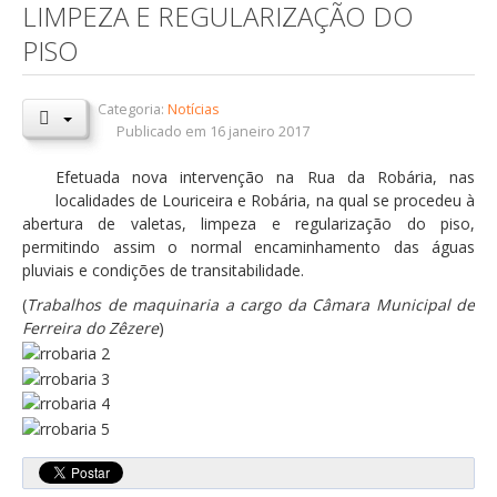
LIMPEZA E REGULARIZAÇÃO DO
Orçamentos / PPI / PPA
PISO
Prestação de Contas
Categoria:
Notícias
DESTAQUES
Publicado em 16 janeiro 2017
Eventos
Efetuada nova intervenção na Rua da Robária, nas
Notícias
localidades de Louriceira e Robária, na qual se procedeu à
abertura de valetas, limpeza e regularização do piso,
Sondagens
permitindo assim o normal encaminhamento das águas
ZêzereTV
pluviais e condições de transitabilidade.
(
Trabalhos de maquinaria a cargo da Câmara Municipal de
SERVIÇOS
Ferreira do Zêzere
)
A Minha Rua
Abastecimento de Água
Roturas e Leituras
Qualidade da Água