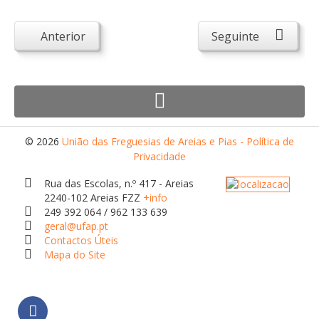
Atendimento ao Público
Biblioteca Online FZZ
Anterior
Seguinte
Plantas PDM Online
Faixas Gestão Combustível
Regulamentos em Vigor
Requerimentos em Vigor
© 2026
União das Freguesias de Areias e Pias - Política de
Sugestões/Reclamações
Privacidade
Tabela - Taxas e Licenças
Rua das Escolas, n.º 417 - Areias
2240-102 Areias FZZ
+info
Avarias na Iluminação Pública
249 392 064 / 962 133 639
geral@ufap.pt
AREIAS E PIAS
Contactos Úteis
Contactos Úteis
Mapa do Site
Equipamentos
Culturais