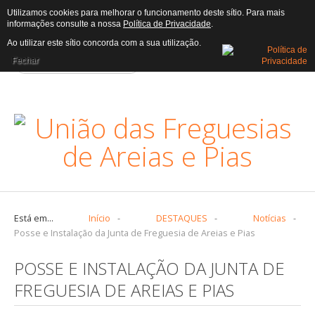
Utilizamos cookies para melhorar o funcionamento deste sítio. Para mais
informações consulte a nossa
Política de Privacidade
.
AUTARQUIA
Ao utilizar este sítio concorda com a sua utilização.
Fechar
Assembleia
Atas
Assembleia
Executivo
Editais
Executivo
Freguesia
Está em...
Início
-
DESTAQUES
-
Notícias
-
Posse e Instalação da Junta de Freguesia de Areias e Pias
Censos
POSSE E INSTALAÇÃO DA JUNTA DE
Heráldica
FREGUESIA DE AREIAS E PIAS
História
Trabalhadores