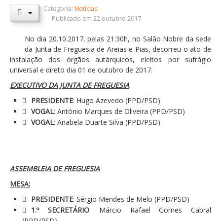
Categoria:
Notícias
Orçamentos / PPI / PPA
Publicado em 22 outubro 2017
Prestação de Contas
No dia 20.10.2017, pelas 21:30h, no Salão Nobre da sede
da Junta de Freguesia de Areias e Pias, decorreu o ato de
DESTAQUES
instalação dos órgãos autárquicos, eleitos por sufrágio
Eventos
universal e direto dia 01 de outubro de 2017.
EXECUTIVO DA JUNTA DE FREGUESIA
Notícias
PRESIDENTE
: Hugo Azevedo (PPD/PSD)
Sondagens
VOGAL
: António Marques de Oliveira (PPD/PSD)
ZêzereTV
VOGAL
: Anabela Duarte Silva (PPD/PSD)
SERVIÇOS
A Minha Rua
ASSEMBLEIA DE FREGUESIA
Abastecimento de Água
MESA:
Roturas e Leituras
PRESIDENTE
: Sérgio Mendes de Melo (PPD/PSD)
Qualidade da Água
1.º SECRETÁRIO
: Márcio Rafael Gomes Cabral
(PPD/PSD)