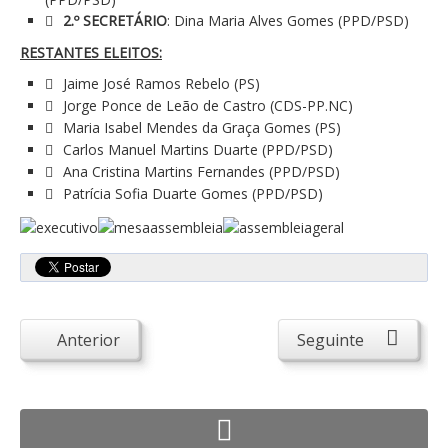
Atendimento ao Público
2.º SECRETÁRIO
: Dina Maria Alves Gomes (PPD/PSD)
Biblioteca Online FZZ
RESTANTES ELEITOS:
Plantas PDM Online
Jaime José Ramos Rebelo (PS)
Jorge Ponce de Leão de Castro (CDS-PP.NC)
Faixas Gestão Combustível
Maria Isabel Mendes da Graça Gomes (PS)
Regulamentos em Vigor
Carlos Manuel Martins Duarte (PPD/PSD)
Ana Cristina Martins Fernandes (PPD/PSD)
Requerimentos em Vigor
Patrícia Sofia Duarte Gomes (PPD/PSD)
Sugestões/Reclamações
Tabela - Taxas e Licenças
Avarias na Iluminação Pública
AREIAS E PIAS
Anterior
Seguinte
Contactos Úteis
Equipamentos
Culturais