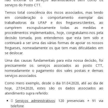
Atendimento ao Público
serviços do Posto CTT.
Biblioteca Online FZZ
Temos total consciência dos riscos associados, mas tendo
em consideração o comportamento exemplar das
Plantas PDM Online
trabalhadoras da UFAP e dos fregueses/clientes, ao
Faixas Gestão Combustível
cumprirem escrupulosamente todas as medidas e
procedimentos implementados, hoje, congratulamo-nos pela
Regulamentos em Vigor
decisão tomada, pois entendemos que esta tem sido e
continuará a ser uma das várias formas de apoiar os nossos
Requerimentos em Vigor
fregueses, nomeadamente os que tem mais dificuldades em
Sugestões/Reclamações
se deslocar.
Tabela - Taxas e Licenças
Uma das causas fundamentais para esta nossa decisão, foi
precisamente os serviços associados ao posto CTT,
Avarias na Iluminação Pública
nomeadamente o pagamento dos vales postais e demais
serviços associados.
AREIAS E PIAS
Como mero exemplo, desde o dia 01.04.2020, até ao dia de
Contactos Úteis
hoje, 27.04.2020, estes são os dados associados ao
atendimento supra referido:
Equipamentos
Serviços administrativos
: 120 presenciais + 91 via
Culturais
telefone