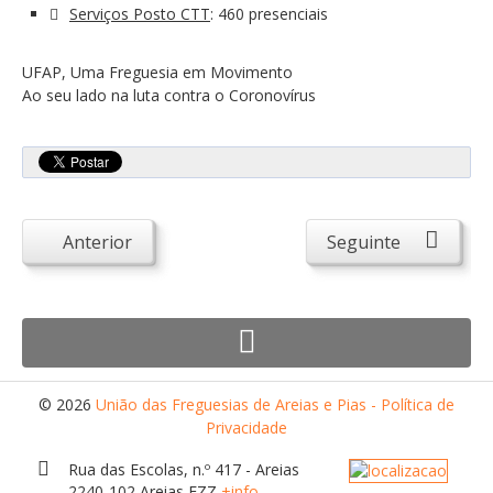
Desportivos
Serviços Posto CTT
: 460 presenciais
Escolas
UFAP, Uma Freguesia em Movimento
Empresas
Ao seu lado na luta contra o Coronovírus
Património
Arqueológico
Edificado
Anterior
Seguinte
Natural
Religioso
Turismo e Lazer
Alojamento
Artesanato
© 2026
União das Freguesias de Areias e Pias - Política de
Privacidade
Cafés/Restaurantes
Rua das Escolas, n.º 417 - Areias
Feiras, Festas e Romarias
2240-102 Areias FZZ
+info