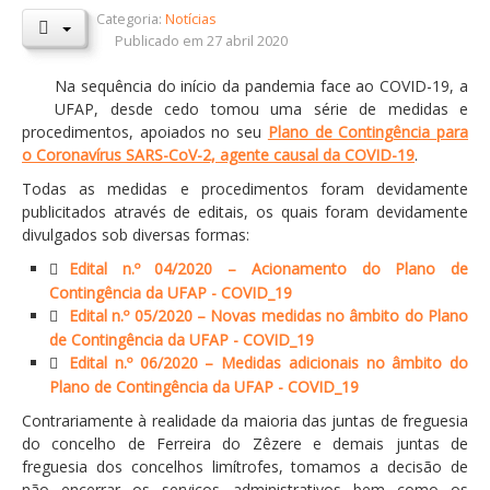
Categoria:
Notícias
Orçamentos / PPI / PPA
Publicado em 27 abril 2020
Prestação de Contas
Na sequência do início da pandemia face ao COVID-19, a
UFAP, desde cedo tomou uma série de medidas e
DESTAQUES
procedimentos, apoiados no seu
Plano de Contingência para
Eventos
o Coronavírus SARS-CoV-2, agente causal da COVID-19
.
Todas as medidas e procedimentos foram devidamente
Notícias
publicitados através de editais, os quais foram devidamente
Sondagens
divulgados sob diversas formas:
ZêzereTV
Edital n.º 04/2020 – Acionamento do Plano de
Contingência da UFAP - COVID_19
SERVIÇOS
Edital n.º 05/2020 – Novas medidas no âmbito do Plano
de Contingência da UFAP - COVID_19
A Minha Rua
Edital n.º 06/2020 – Medidas adicionais no âmbito do
Abastecimento de Água
Plano de Contingência da UFAP - COVID_19
Roturas e Leituras
Contrariamente à realidade da maioria das juntas de freguesia
do concelho de Ferreira do Zêzere e demais juntas de
Qualidade da Água
freguesia dos concelhos limítrofes, tomamos a decisão de
não encerrar os serviços administrativos bem como os