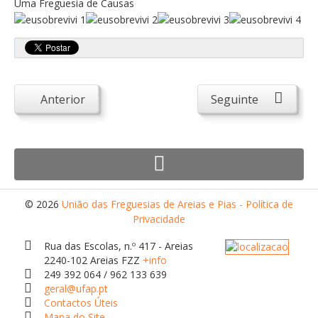
Uma Freguesia de Causas
Atendimento ao Público
Biblioteca Online FZZ
Plantas PDM Online
Faixas Gestão Combustível
Anterior
Seguinte
Regulamentos em Vigor
Requerimentos em Vigor
Sugestões/Reclamações
Tabela - Taxas e Licenças
Avarias na Iluminação Pública
© 2026
União das Freguesias de Areias e Pias - Política de
Privacidade
AREIAS E PIAS
Rua das Escolas, n.º 417 - Areias
Contactos Úteis
2240-102 Areias FZZ
+info
249 392 064 / 962 133 639
Equipamentos
geral@ufap.pt
Culturais
Contactos Úteis
Mapa do Site