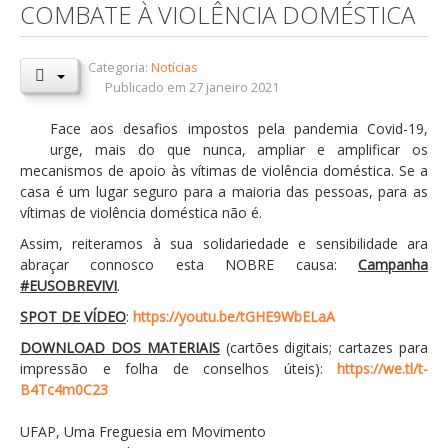
COMBATE À VIOLÊNCIA DOMÉSTICA
Orçamentos / PPI / PPA
Prestação de Contas
Categoria:
Notícias
Publicado em 27 janeiro 2021
DESTAQUES
Face aos desafios impostos pela pandemia Covid-19,
Eventos
urge, mais do que nunca, ampliar e amplificar os
mecanismos de apoio às vítimas de violência doméstica. Se a
Notícias
casa é um lugar seguro para a maioria das pessoas, para as
Sondagens
vítimas de violência doméstica não é.
ZêzereTV
Assim, reiteramos à sua solidariedade e sensibilidade ara
abraçar connosco esta NOBRE causa:
Campanha
SERVIÇOS
#EUSOBREVIVI
.
A Minha Rua
SPOT DE VÍDEO
:
https://youtu.be/tGHE9WbELaA
DOWNLOAD DOS MATERIAIS
Abastecimento de Água
(cartões digitais; cartazes para
impressão e folha de conselhos úteis):
https://we.tl/t-
Roturas e Leituras
B4Tc4m0C23
Qualidade da Água
UFAP, Uma Freguesia em Movimento