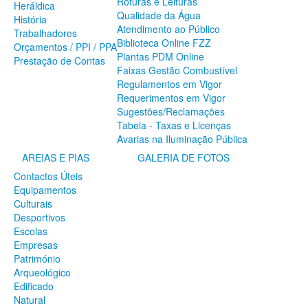
Roturas e Leituras
Heráldica
SERVIÇOS
Qualidade da Água
História
Atendimento ao Público
A Minha Rua
Trabalhadores
Biblioteca Online FZZ
Abastecimento de Água
Orçamentos / PPI / PPA
Plantas PDM Online
Roturas e Leituras
Prestação de Contas
Faixas Gestão Combustível
Qualidade da Água
Regulamentos em Vigor
Atendimento ao Público
Requerimentos em Vigor
Biblioteca Online FZZ
Sugestões/Reclamações
Plantas PDM Online
Tabela - Taxas e Licenças
Faixas Gestão Combustível
Avarias na Iluminação Pública
Regulamentos em Vigor
Requerimentos em Vigor
AREIAS E PIAS
GALERIA DE FOTOS
Sugestões/Reclamações
Contactos Úteis
Tabela - Taxas e Licenças
Equipamentos
Avarias na Iluminação Pública
Culturais
AREIAS E PIAS
Desportivos
Escolas
Contactos Úteis
Empresas
Equipamentos
Património
Culturais
Arqueológico
Desportivos
Edificado
Escolas
Natural
Empresas