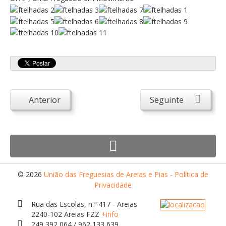
Atendimento ao Público
Biblioteca Online FZZ
Plantas PDM Online
Faixas Gestão Combustível
Regulamentos em Vigor
Requerimentos em Vigor
Anterior
Seguinte
Sugestões/Reclamações
Tabela - Taxas e Licenças
Avarias na Iluminação Pública
AREIAS E PIAS
© 2026
União das Freguesias de Areias e Pias - Política de
Contactos Úteis
Privacidade
Equipamentos
Rua das Escolas, n.º 417 - Areias
Culturais
2240-102 Areias FZZ
+info
249 392 064 / 962 133 639