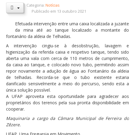
Categoria:
Notícias
Orçamentos / PPI / PPA
Publicado em 13 outubro 2021
Prestação de Contas
Efetuada intervenção entre uma caixa localizada a juzante
da mina até ao tanque localizado a montante do
DESTAQUES
fontanário da aldeia de Telhadas.
Eventos
A intervenção cingiu-se à desobstrução, lavagem e
higienização da referida caixa e respetivo tanque, tendo sido
Notícias
aberta uma vala com cerca de 110 metros de cumprimento,
Sondagens
da caixa ao tanque, e colocado novo tubo, permitindo assim
repor novamente a adução de água ao Fontanário da aldeia
ZêzereTV
de telhadas. Recorda-se que o tubo existente estaria
danificado sensivelmente a meio do percurso, sendo esta a
SERVIÇOS
única solução possível.
A Minha Rua
A UFAP aproveita esta oportunidade para agradecer aos
proprietários dos terenos pela sua pronta disponibilidade em
Abastecimento de Água
cooperar.
Roturas e Leituras
Maquinaria a cargo da Câmara Municipal de Ferreira do
Zêzere.
Qualidade da Água
UFAP, Uma Freguesia em Movimento