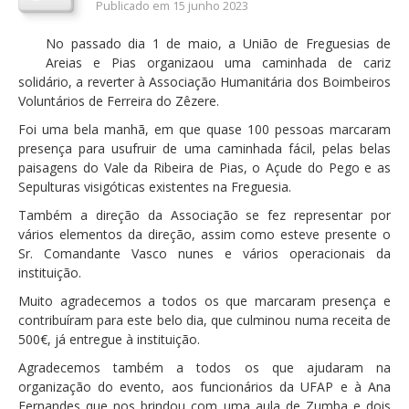
Publicado em 15 junho 2023
Orçamentos / PPI / PPA
No passado dia 1 de maio, a União de Freguesias de
Prestação de Contas
Areias e Pias organizaou uma caminhada de cariz
solidário, a reverter à Associação Humanitária dos Boimbeiros
DESTAQUES
Voluntários de Ferreira do Zêzere.
Eventos
Foi uma bela manhã, em que quase 100 pessoas marcaram
presença para usufruir de uma caminhada fácil, pelas belas
Notícias
paisagens do Vale da Ribeira de Pias, o Açude do Pego e as
Sepulturas visigóticas existentes na Freguesia.
Sondagens
Também a direção da Associação se fez representar por
ZêzereTV
vários elementos da direção, assim como esteve presente o
Sr. Comandante Vasco nunes e vários operacionais da
SERVIÇOS
instituição.
A Minha Rua
Muito agradecemos a todos os que marcaram presença e
Abastecimento de Água
contribuíram para este belo dia, que culminou numa receita de
500€, já entregue à instituição.
Roturas e Leituras
Agradecemos também a todos os que ajudaram na
Qualidade da Água
organização do evento, aos funcionários da UFAP e à Ana
Fernandes que nos brindou com uma aula de Zumba e dois