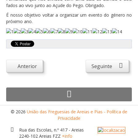
Atendimento ao Público
fados ao vivo junto ao Açude do Pego. Obrigado.
Biblioteca Online FZZ
É nosso objetivo voltar a organizar um evento do género no
próximo ano.
Plantas PDM Online
Faixas Gestão Combustível
Regulamentos em Vigor
Requerimentos em Vigor
Anterior
Seguinte
Sugestões/Reclamações
Tabela - Taxas e Licenças
Avarias na Iluminação Pública
AREIAS E PIAS
Contactos Úteis
© 2026
União das Freguesias de Areias e Pias - Política de
Privacidade
Equipamentos
Rua das Escolas, n.º 417 - Areias
Culturais
2240-102 Areias FZZ
+info