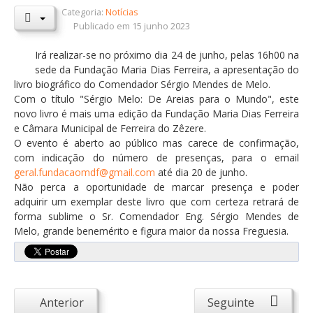
Categoria:
Notícias
Orçamentos / PPI / PPA
Publicado em 15 junho 2023
Prestação de Contas
Irá realizar-se no próximo dia 24 de junho, pelas 16h00 na
sede da Fundação Maria Dias Ferreira, a apresentação do
DESTAQUES
livro biográfico do Comendador Sérgio Mendes de Melo.
Eventos
Com o título "Sérgio Melo: De Areias para o Mundo", este
novo livro é mais uma edição da Fundação Maria Dias Ferreira
Notícias
e Câmara Municipal de Ferreira do Zêzere.
O
evento é aberto ao público mas carece de confirmação,
Sondagens
com indicação do número de presenças, para o email
ZêzereTV
geral.fundacaomdf@gmail.com
até dia 20 de junho.
Não perca a oportunidade de marcar presença e poder
SERVIÇOS
adquirir um exemplar deste livro que com certeza retrará de
forma sublime o Sr. Comendador Eng. Sérgio Mendes de
A Minha Rua
Melo, grande benemérito e figura maior da nossa Freguesia.
Abastecimento de Água
Roturas e Leituras
Qualidade da Água
Anterior
Seguinte