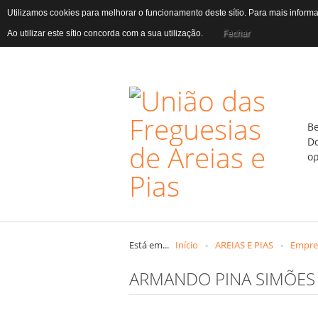
Utilizamos cookies para melhorar o funcionamento deste sítio. Para mais infor
Ao utilizar este sítio concorda com a sua utilização.
Fechar
B
D
Está em...
Início
-
AREIAS E PIAS
-
Empre
ARMANDO PINA SIMÕES