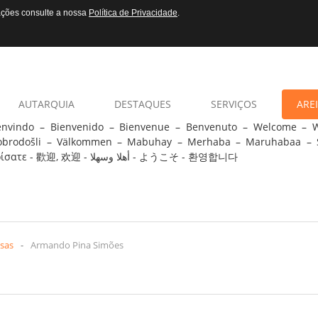
mações consulte a nossa
Política de Privacidade
.
AUTARQUIA
DESTAQUES
SERVIÇOS
AREI
envindo – Bienvenido – Bienvenue – Benvenuto – Welcome –
obrodošli – Välkommen – Mabuhay – Merhaba – Maruhabaa – 
ορίσατε - 歡迎, 欢迎 - أهلا وسهلا - ようこそ - 환영합니다
sas
-
Armando Pina Simões