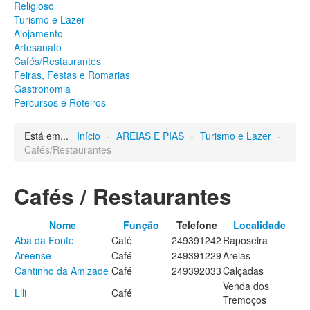
Religioso
Património
Turismo e Lazer
Arqueológico
Alojamento
Edificado
Artesanato
Natural
Cafés/Restaurantes
Religioso
Feiras, Festas e Romarias
Turismo e Lazer
Gastronomia
Alojamento
Percursos e Roteiros
Artesanato
Cafés/Restaurantes
Feiras, Festas e Romarias
Está em...
Início
-
AREIAS E PIAS
-
Turismo e Lazer
-
Gastronomia
Cafés/Restaurantes
Percursos e Roteiros
GALERIA DE FOTOS
Cafés / Restaurantes
Nome
Função
Telefone
Localidade
Aba da Fonte
Café
249391242
Raposeira
Areense
Café
249391229
Areias
Cantinho da Amizade
Café
249392033
Calçadas
Venda dos
Lili
Café
Tremoços