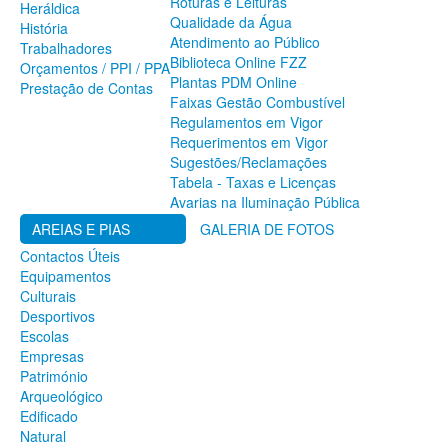
Roturas e Leituras
Heráldica
SERVIÇOS
Qualidade da Água
História
Atendimento ao Público
A Minha Rua
Trabalhadores
Biblioteca Online FZZ
Abastecimento de Água
Orçamentos / PPI / PPA
Plantas PDM Online
Roturas e Leituras
Prestação de Contas
Faixas Gestão Combustível
Qualidade da Água
Regulamentos em Vigor
Atendimento ao Público
Requerimentos em Vigor
Biblioteca Online FZZ
Sugestões/Reclamações
Plantas PDM Online
Tabela - Taxas e Licenças
Faixas Gestão Combustível
Avarias na Iluminação Pública
Regulamentos em Vigor
Requerimentos em Vigor
AREIAS E PIAS
GALERIA DE FOTOS
Sugestões/Reclamações
Contactos Úteis
Tabela - Taxas e Licenças
Equipamentos
Avarias na Iluminação Pública
Culturais
AREIAS E PIAS
Desportivos
Escolas
Contactos Úteis
Empresas
Equipamentos
Património
Culturais
Arqueológico
Desportivos
Edificado
Escolas
Natural
Empresas