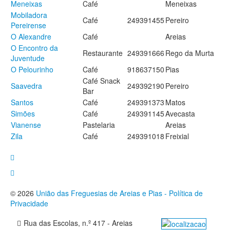
Meneixas
Café
Meneixas
Mobiladora
Café
249391455
Pereiro
Pereirense
O Alexandre
Café
Areias
O Encontro da
Restaurante
249391666
Rego da Murta
Juventude
O Pelourinho
Café
918637150
Pias
Café Snack
Saavedra
249392190
Pereiro
Bar
Santos
Café
249391373
Matos
Simões
Café
249391145
Avecasta
Vianense
Pastelaria
Areias
Zila
Café
249391018
Freixial
© 2026
União das Freguesias de Areias e Pias - Política de
Privacidade
Rua das Escolas, n.º 417 - Areias