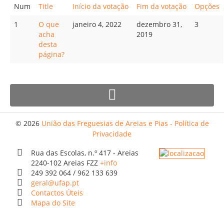
Num
Title
Início da votação
Fim da votação
Opções
Orçamentos / PPI / PPA
1
O que
janeiro 4, 2022
dezembro 31,
3
Prestação de Contas
acha
2019
desta
DESTAQUES
página?
Eventos
Notícias
Sondagens
ZêzereTV
© 2026
União das Freguesias de Areias e Pias - Política de
Privacidade
SERVIÇOS
Rua das Escolas, n.º 417 - Areias
A Minha Rua
2240-102 Areias FZZ
+info
249 392 064 / 962 133 639
Abastecimento de Água
geral@ufap.pt
Roturas e Leituras
Contactos Úteis
Mapa do Site
Qualidade da Água