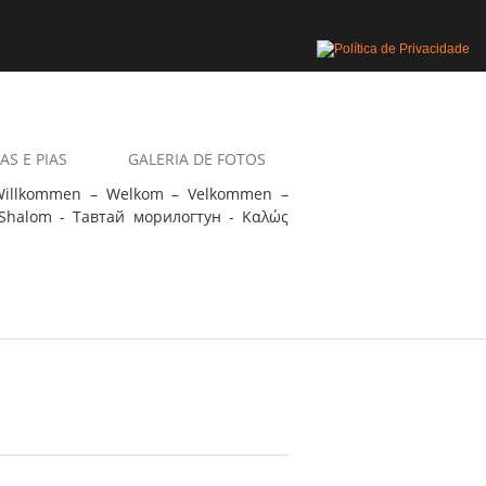
AS E PIAS
GALERIA DE FOTOS
 Willkommen – Welkom – Velkommen –
Shalom - Тавтай морилогтун - Καλώς