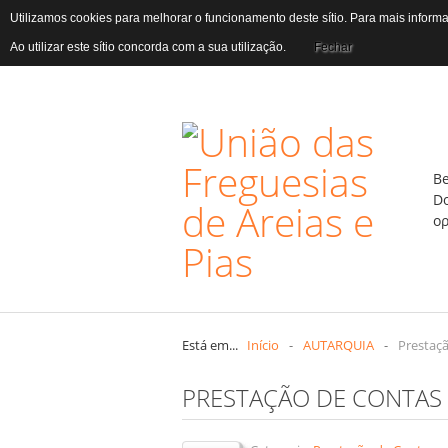
Utilizamos cookies para melhorar o funcionamento deste sítio. Para mais infor
Ao utilizar este sítio concorda com a sua utilização.
Fechar
B
D
Está em...
Início
-
AUTARQUIA
-
Prestaç
PRESTAÇÃO DE CONTAS