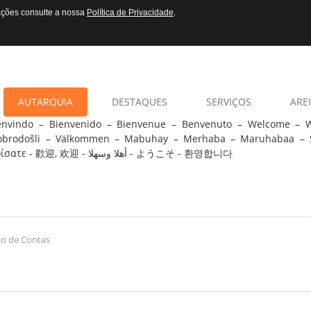
mações consulte a nossa
Política de Privacidade
.
AUTARQUIA
DESTAQUES
SERVIÇOS
AREI
envindo – Bienvenido – Bienvenue – Benvenuto – Welcome –
obrodošli – Välkommen – Mabuhay – Merhaba – Maruhabaa – 
ορίσατε - 歡迎, 欢迎 - أهلا وسهلا - ようこそ - 환영합니다
ão de Contas