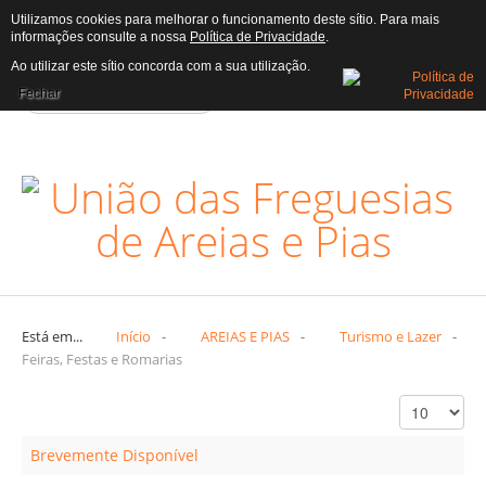
Utilizamos cookies para melhorar o funcionamento deste sítio. Para mais
informações consulte a nossa
Política de Privacidade
.
AUTARQUIA
Ao utilizar este sítio concorda com a sua utilização.
Fechar
Assembleia
Atas
Assembleia
Executivo
Editais
Executivo
Freguesia
Está em...
Início
-
AREIAS E PIAS
-
Turismo e Lazer
-
Feiras, Festas e Romarias
Censos
Heráldica
História
Brevemente Disponível
Trabalhadores