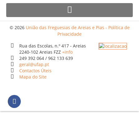
Orçamentos / PPI / PPA
Prestação de Contas
© 2026
União das Freguesias de Areias e Pias - Política de
DESTAQUES
Privacidade
Eventos
Rua das Escolas, n.º 417 - Areias
2240-102 Areias FZZ
+info
Notícias
249 392 064 / 962 133 639
geral@ufap.pt
Sondagens
Contactos Úteis
ZêzereTV
Mapa do Site
SERVIÇOS
A Minha Rua
Abastecimento de Água
Roturas e Leituras
Qualidade da Água