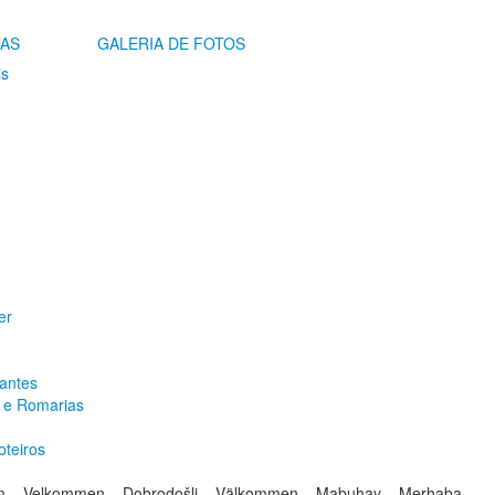
IAS
GALERIA DE FOTOS
is
er
antes
s e Romarias
oteiros
om – Velkommen – Dobrodošli – Välkommen – Mabuhay – Merhaba