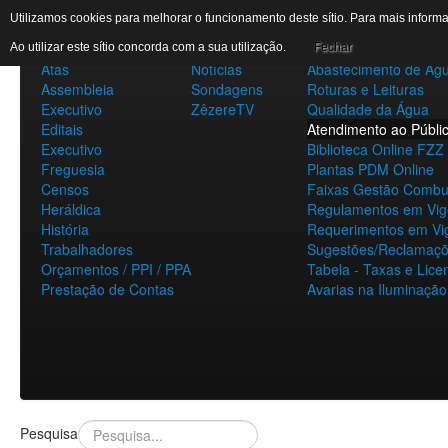
AUTARQUIA
DESTAQUES
SERVIÇOS
Utilizamos cookies para melhorar o funcionamento deste sítio. Para mais infor
Assembleia
Eventos
A Minha Rua
Ao utilizar este sítio concorda com a sua utilização.
Fechar
Atas
Notícias
Abastecimento de Ág
Assembleia
Sondagens
Roturas e Leituras
Executivo
ZêzereTV
Qualidade da Água
Editais
Atendimento ao Públi
Executivo
Biblioteca Online FZZ
Freguesia
Plantas PDM Online
Censos
Faixas Gestão Combus
Heráldica
Regulamentos em Vig
História
Requerimentos em Vi
Trabalhadores
Sugestões/Reclamaç
Orçamentos / PPI / PPA
Tabela - Taxas e Lice
Prestação de Contas
Avarias na Iluminação
Pesquisa