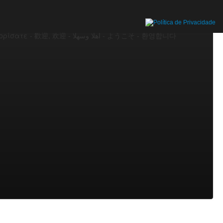
o – Bienvenido – Bienvenue – Benvenuto – Welcome –
men – Welkom – Velkommen – Dobrodošli – Välkommen –
 – Merhaba – Maruhabaa – Shalom - Тавтай морилогтун -
Καλώς ορίσατε - 歡迎, 欢迎 - أهلا وسهلا - ようこそ - 환영합니다