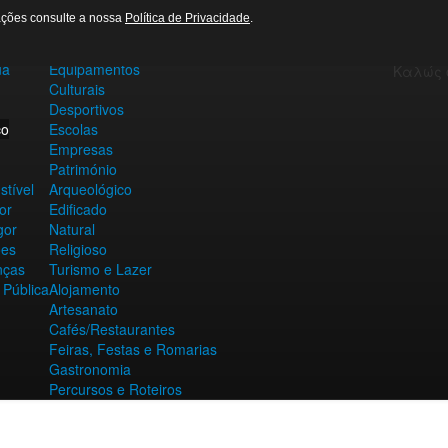
Benvind
AREIAS E PIAS
GALERIA DE FOTOS
mações consulte a nossa
Política de Privacidade
.
Willkom
Contactos Úteis
Mabuhay
ua
Equipamentos
Culturais
Desportivos
co
Escolas
Empresas
Património
tível
Arqueológico
or
Edificado
gor
Natural
ões
Religioso
nças
Turismo e Lazer
 Pública
Alojamento
Artesanato
Cafés/Restaurantes
Feiras, Festas e Romarias
Gastronomia
Percursos e Roteiros