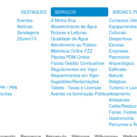
DESTAQUES
SERVIÇOS
AREIAS E P
Eventos
A Minha Rua
Contactos Úte
Notícias
Abastecimento de Água
Equipamentos
Sondagens
Roturas e Leituras
Culturais
ZêzereTV
Qualidade da Água
Desportivos
Atendimento ao Público
Escolas
Biblioteca Online FZZ
Empresas
Plantas PDM Online
Património
Faixas Gestão Combustível
Arqueológico
Regulamentos em Vigor
Edificado
Requerimentos em Vigor
Natural
Sugestões/Reclamações
Religioso
PPI / PPA
Tabela - Taxas e Licenças
Turismo e Laz
Contas
Avarias na Iluminação Pública
Alojamento
Artesanato
Cafés/Restaur
Feiras, Festa
Gastronomia
Percursos e R
envenido – Bienvenue – Benvenuto – Welcome – Willkommen – Welk