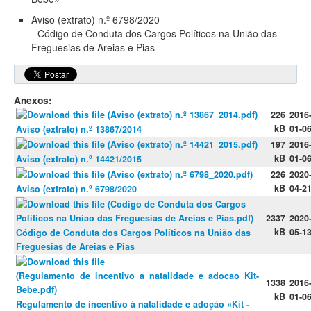
Aviso (extrato) n.º 6798/2020
- Código de Conduta dos Cargos Políticos na União das
Freguesias de Areias e Pias
Anexos:
226
2016
kB
01-0
Aviso (extrato) n.º 13867/2014
197
2016
kB
01-0
Aviso (extrato) n.º 14421/2015
226
2020
kB
04-2
Aviso (extrato) n.º 6798/2020
2337
2020
kB
05-1
Código de Conduta dos Cargos Políticos na União das
Freguesias de Areias e Pias
1338
2016
kB
01-0
Regulamento de incentivo à natalidade e adoção «Kit -