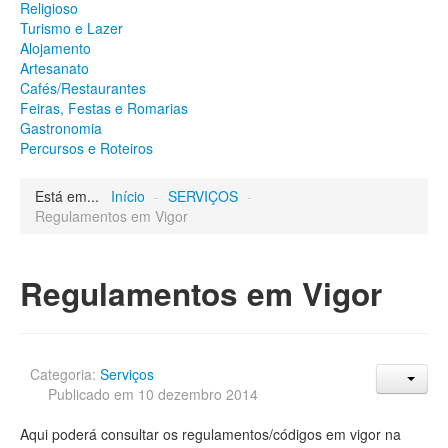
Religioso
Património
Turismo e Lazer
Arqueológico
Alojamento
Edificado
Artesanato
Natural
Cafés/Restaurantes
Religioso
Feiras, Festas e Romarias
Turismo e Lazer
Gastronomia
Alojamento
Percursos e Roteiros
Artesanato
Cafés/Restaurantes
Feiras, Festas e Romarias
Está em...
Início
-
SERVIÇOS
-
Gastronomia
Regulamentos em Vigor
Percursos e Roteiros
GALERIA DE FOTOS
Regulamentos em Vigor
Categoria:
Serviços
Publicado em 10 dezembro 2014
Aqui poderá consultar os regulamentos/códigos em vigor na