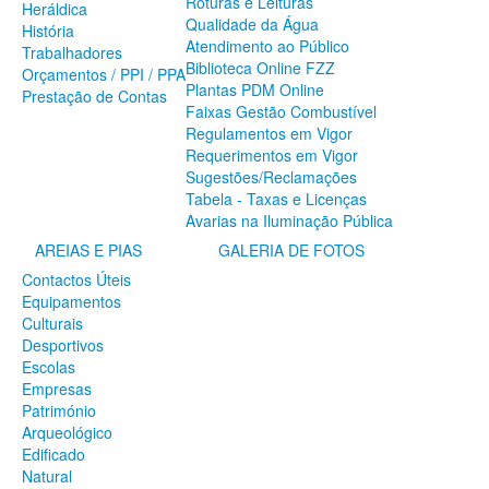
Roturas e Leituras
Heráldica
SERVIÇOS
Qualidade da Água
História
Atendimento ao Público
A Minha Rua
Trabalhadores
Biblioteca Online FZZ
Abastecimento de Água
Orçamentos / PPI / PPA
Plantas PDM Online
Roturas e Leituras
Prestação de Contas
Faixas Gestão Combustível
Qualidade da Água
Regulamentos em Vigor
Atendimento ao Público
Requerimentos em Vigor
Biblioteca Online FZZ
Sugestões/Reclamações
Plantas PDM Online
Tabela - Taxas e Licenças
Faixas Gestão Combustível
Avarias na Iluminação Pública
Regulamentos em Vigor
Requerimentos em Vigor
AREIAS E PIAS
GALERIA DE FOTOS
Sugestões/Reclamações
Contactos Úteis
Tabela - Taxas e Licenças
Equipamentos
Avarias na Iluminação Pública
Culturais
AREIAS E PIAS
Desportivos
Escolas
Contactos Úteis
Empresas
Equipamentos
Património
Culturais
Arqueológico
Desportivos
Edificado
Escolas
Natural
Empresas