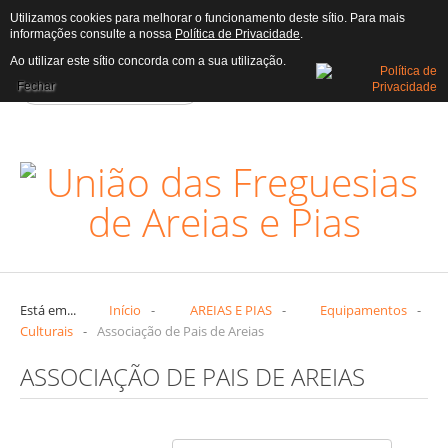
Utilizamos cookies para melhorar o funcionamento deste sítio. Para mais
informações consulte a nossa
Política de Privacidade
.
AUTARQUIA
Ao utilizar este sítio concorda com a sua utilização.
Fechar
Assembleia
Atas
Assembleia
Executivo
Editais
Executivo
Freguesia
Está em...
Início
-
AREIAS E PIAS
-
Equipamentos
-
Culturais
-
Associação de Pais de Areias
Censos
ASSOCIAÇÃO DE PAIS DE AREIAS
Heráldica
História
Trabalhadores