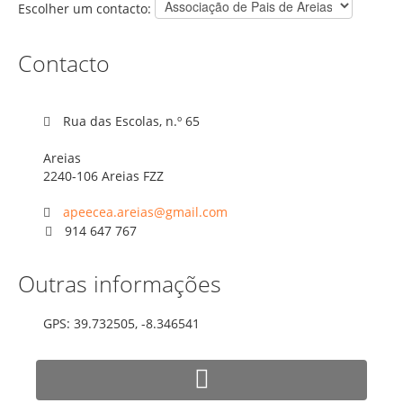
Escolher um contacto:
Orçamentos / PPI / PPA
Contacto
Prestação de Contas
DESTAQUES
Rua das Escolas, n.º 65
Eventos
Notícias
Areias
2240-106 Areias FZZ
Sondagens
apeecea.areias@gmail.com
ZêzereTV
914 647 767
SERVIÇOS
Outras informações
A Minha Rua
Abastecimento de Água
GPS: 39.732505, -8.346541
Roturas e Leituras
Qualidade da Água