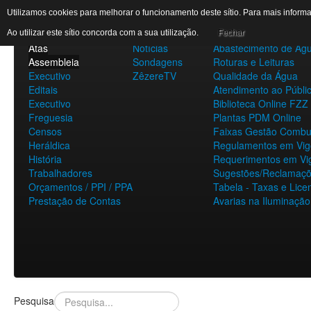
AUTARQUIA
DESTAQUES
SERVIÇOS
Utilizamos cookies para melhorar o funcionamento deste sítio. Para mais infor
Assembleia
Eventos
A Minha Rua
Ao utilizar este sítio concorda com a sua utilização.
Fechar
Atas
Notícias
Abastecimento de Ág
Assembleia
Sondagens
Roturas e Leituras
Executivo
ZêzereTV
Qualidade da Água
Editais
Atendimento ao Públi
Executivo
Biblioteca Online FZZ
Freguesia
Plantas PDM Online
Censos
Faixas Gestão Combus
Heráldica
Regulamentos em Vig
História
Requerimentos em Vi
Trabalhadores
Sugestões/Reclamaç
Orçamentos / PPI / PPA
Tabela - Taxas e Lice
Prestação de Contas
Avarias na Iluminação
Pesquisa