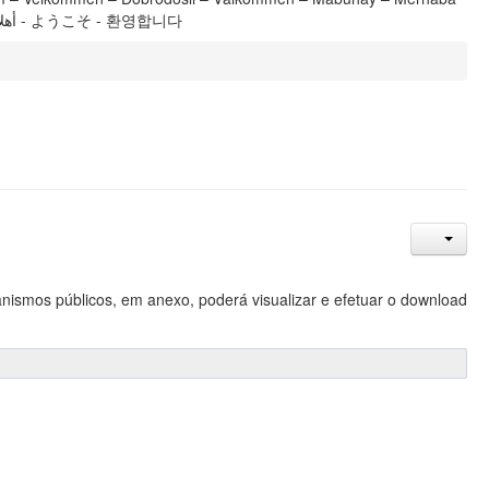
– Maruhabaa – Shalom - Тавтай морилогтун - Καλώς ορίσατε - 歡迎, 欢迎 - أهلا وسهلا - ようこそ - 환영합니다
nismos públicos, em anexo, poderá visualizar e efetuar o download