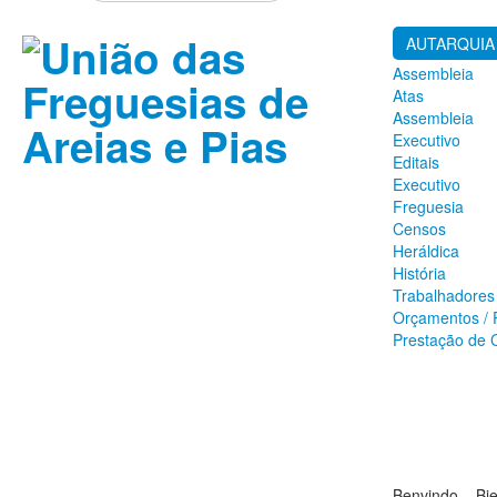
AUTARQUIA
Assembleia
Atas
Assembleia
Executivo
Editais
Executivo
Freguesia
Censos
Heráldica
História
Trabalhadores
Orçamentos / 
Prestação de 
Benvindo – Bi