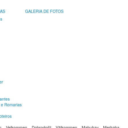
IAS
GALERIA DE FOTOS
is
er
antes
s e Romarias
oteiros
om – Velkommen – Dobrodošli – Välkommen – Mabuhay – Merhaba