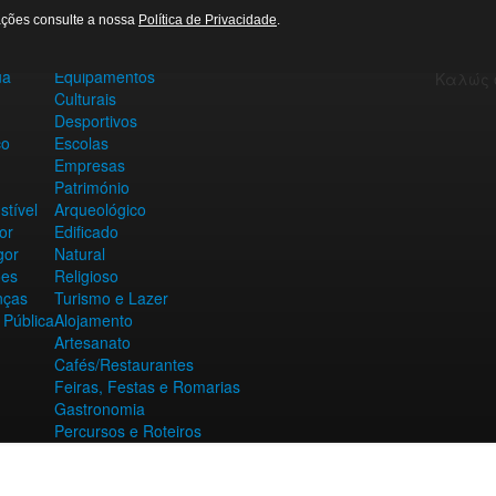
Benvind
AREIAS E PIAS
GALERIA DE FOTOS
mações consulte a nossa
Política de Privacidade
.
Willkom
Contactos Úteis
Mabuhay
ua
Equipamentos
Culturais
Desportivos
co
Escolas
Empresas
Património
tível
Arqueológico
or
Edificado
gor
Natural
ões
Religioso
nças
Turismo e Lazer
 Pública
Alojamento
Artesanato
Cafés/Restaurantes
Feiras, Festas e Romarias
Gastronomia
Percursos e Roteiros