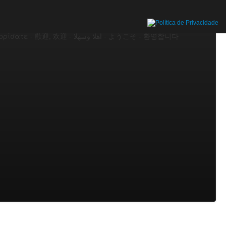
o – Bienvenido – Bienvenue – Benvenuto – Welcome –
men – Welkom – Velkommen – Dobrodošli – Välkommen –
 – Merhaba – Maruhabaa – Shalom - Тавтай морилогтун -
Καλώς ορίσατε - 歡迎, 欢迎 - أهلا وسهلا - ようこそ - 환영합니다