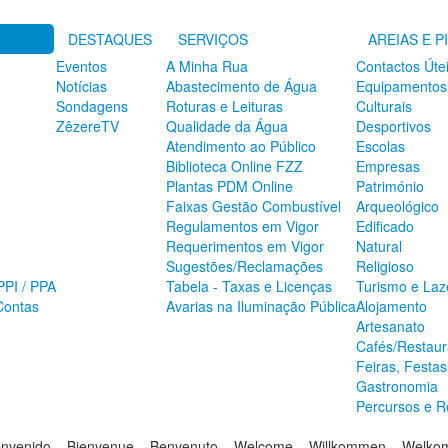
DESTAQUES
SERVIÇOS
AREIAS E P
Eventos
A Minha Rua
Contactos Úte
Notícias
Abastecimento de Água
Equipamentos
Sondagens
Roturas e Leituras
Culturais
ZêzereTV
Qualidade da Água
Desportivos
Atendimento ao Público
Escolas
Biblioteca Online FZZ
Empresas
Plantas PDM Online
Património
Faixas Gestão Combustível
Arqueológico
Regulamentos em Vigor
Edificado
Requerimentos em Vigor
Natural
Sugestões/Reclamações
Religioso
PPI / PPA
Tabela - Taxas e Licenças
Turismo e Laz
Contas
Avarias na Iluminação Pública
Alojamento
Artesanato
Cafés/Restaur
Feiras, Festa
Gastronomia
Percursos e R
envenido – Bienvenue – Benvenuto – Welcome – Willkommen – Welk