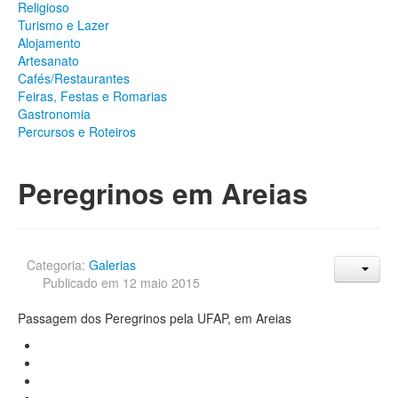
Religioso
Património
Turismo e Lazer
Arqueológico
Alojamento
Edificado
Artesanato
Natural
Cafés/Restaurantes
Religioso
Feiras, Festas e Romarias
Turismo e Lazer
Gastronomia
Alojamento
Percursos e Roteiros
Artesanato
Cafés/Restaurantes
Feiras, Festas e Romarias
Peregrinos em Areias
Gastronomia
Percursos e Roteiros
GALERIA DE FOTOS
Categoria:
Galerias
Publicado em 12 maio 2015
Passagem dos Peregrinos pela UFAP, em Areias