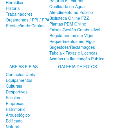
Roturas e Leituras
Heráldica
SERVIÇOS
Qualidade da Água
História
Atendimento ao Público
A Minha Rua
Trabalhadores
Biblioteca Online FZZ
Abastecimento de Água
Orçamentos / PPI / PPA
Plantas PDM Online
Roturas e Leituras
Prestação de Contas
Faixas Gestão Combustível
Qualidade da Água
Regulamentos em Vigor
Atendimento ao Público
Requerimentos em Vigor
Biblioteca Online FZZ
Sugestões/Reclamações
Plantas PDM Online
Tabela - Taxas e Licenças
Faixas Gestão Combustível
Avarias na Iluminação Pública
Regulamentos em Vigor
Requerimentos em Vigor
AREIAS E PIAS
GALERIA DE FOTOS
Sugestões/Reclamações
Contactos Úteis
Tabela - Taxas e Licenças
Equipamentos
Avarias na Iluminação Pública
Culturais
AREIAS E PIAS
Desportivos
Escolas
Contactos Úteis
Empresas
Equipamentos
Património
Culturais
Arqueológico
Desportivos
Edificado
Escolas
Natural
Empresas