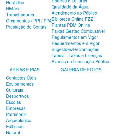
Roturas e Leituras
Heráldica
SERVIÇOS
Qualidade da Água
História
Atendimento ao Público
A Minha Rua
Trabalhadores
Biblioteca Online FZZ
Abastecimento de Água
Orçamentos / PPI / PPA
Plantas PDM Online
Roturas e Leituras
Prestação de Contas
Faixas Gestão Combustível
Qualidade da Água
Regulamentos em Vigor
Atendimento ao Público
Requerimentos em Vigor
Biblioteca Online FZZ
Sugestões/Reclamações
Plantas PDM Online
Tabela - Taxas e Licenças
Faixas Gestão Combustível
Avarias na Iluminação Pública
Regulamentos em Vigor
Requerimentos em Vigor
AREIAS E PIAS
GALERIA DE FOTOS
Sugestões/Reclamações
Contactos Úteis
Tabela - Taxas e Licenças
Equipamentos
Avarias na Iluminação Pública
Culturais
AREIAS E PIAS
Desportivos
Escolas
Contactos Úteis
Empresas
Equipamentos
Património
Culturais
Arqueológico
Desportivos
Edificado
Escolas
Natural
Empresas