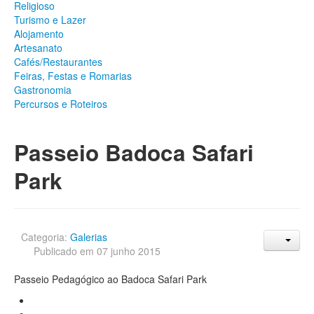
Religioso
Património
Turismo e Lazer
Arqueológico
Alojamento
Edificado
Artesanato
Natural
Cafés/Restaurantes
Religioso
Feiras, Festas e Romarias
Turismo e Lazer
Gastronomia
Alojamento
Percursos e Roteiros
Artesanato
Cafés/Restaurantes
Feiras, Festas e Romarias
Passeio Badoca Safari
Gastronomia
Percursos e Roteiros
Park
GALERIA DE FOTOS
Categoria:
Galerias
Publicado em 07 junho 2015
Passeio Pedagógico ao Badoca Safari Park