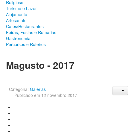
Religioso
Património
Turismo e Lazer
Arqueológico
Alojamento
Edificado
Artesanato
Natural
Cafés/Restaurantes
Religioso
Feiras, Festas e Romarias
Turismo e Lazer
Gastronomia
Alojamento
Percursos e Roteiros
Artesanato
Cafés/Restaurantes
Feiras, Festas e Romarias
Magusto - 2017
Gastronomia
Percursos e Roteiros
GALERIA DE FOTOS
Categoria:
Galerias
Publicado em 12 novembro 2017