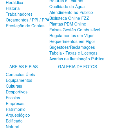
Roturas e Leituras
Heráldica
SERVIÇOS
Qualidade da Água
História
Atendimento ao Público
A Minha Rua
Trabalhadores
Biblioteca Online FZZ
Abastecimento de Água
Orçamentos / PPI / PPA
Plantas PDM Online
Roturas e Leituras
Prestação de Contas
Faixas Gestão Combustível
Qualidade da Água
Regulamentos em Vigor
Atendimento ao Público
Requerimentos em Vigor
Biblioteca Online FZZ
Sugestões/Reclamações
Plantas PDM Online
Tabela - Taxas e Licenças
Faixas Gestão Combustível
Avarias na Iluminação Pública
Regulamentos em Vigor
Requerimentos em Vigor
AREIAS E PIAS
GALERIA DE FOTOS
Sugestões/Reclamações
Contactos Úteis
Tabela - Taxas e Licenças
Equipamentos
Avarias na Iluminação Pública
Culturais
AREIAS E PIAS
Desportivos
Escolas
Contactos Úteis
Empresas
Equipamentos
Património
Culturais
Arqueológico
Desportivos
Edificado
Escolas
Natural
Empresas